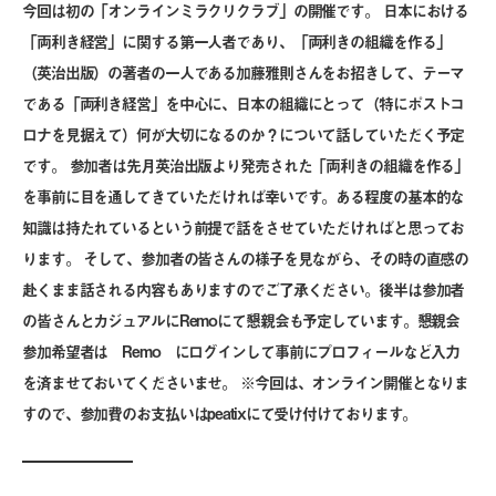
今回は初の「オンラインミラクリクラブ」の開催です。 日本における
「両利き経営」に関する第一人者であり、「両利きの組織を作る」
（英治出版）の著者の一人である加藤雅則さんをお招きして、テーマ
である「両利き経営」を中心に、日本の組織にとって（特にポストコ
ロナを見据えて）何が大切になるのか？について話していただく予定
です。 参加者は先月英治出版より発売された「
両利きの組織を作る
」
を事前に目を通してきていただければ幸いです。ある程度の基本的な
知識は持たれているという前提で話をさせていただければと思ってお
ります。 そして、参加者の皆さんの様子を見ながら、その時の直感の
赴くまま話される内容もありますのでご了承ください。後半は参加者
の皆さんとカジュアルにRemoにて懇親会も予定しています。懇親会
参加希望者は
Remo
にログインして事前にプロフィールなど入力
を済ませておいてくださいませ。 ※今回は、オンライン開催となりま
すので、参加費のお支払いは
peatix
にて受け付けております。